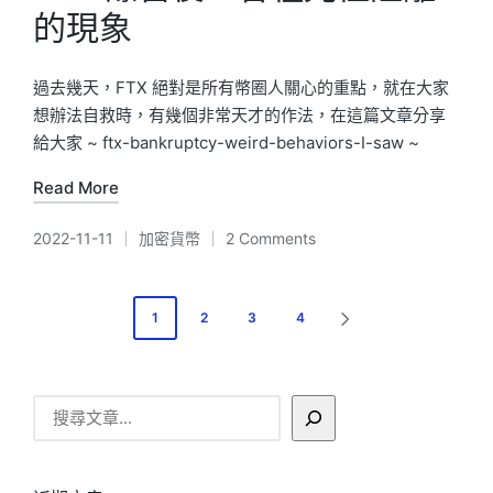
的現象
過去幾天，FTX 絕對是所有幣圈人關心的重點，就在大家
想辦法自救時，有幾個非常天才的作法，在這篇文章分享
給大家 ~ ftx-bankruptcy-weird-behaviors-I-saw ~
Read More
2022-11-11
加密貨幣
2 Comments
Posted
in
文
1
2
3
4
NEXT
章
PAGE
分
搜
頁
尋