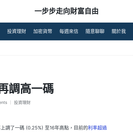
一步步走向財富自由
投資理財
加密貨幣
每週來信
隨意聊聊
關於我
再調高一碼
nts
投資理財
Posted
in
上調了一碼 (0.25%) 至16年高點，目前的
利率超過