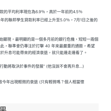
的平均利率現在為6.9％，高於一年前的4.5％
學年的聯邦學生貸款利率已經上升至5.0％，7月1日之後的
始顯現，最明顯的是一個多月前的銀行危機，短短一兩個
如此，聯準會仍專注於打擊 40 年來最嚴重的通膨，希望
；至於升息可能帶來的經濟衰退，就只能邊走邊看了。
行動將取決於事件的發展” (他沒說不會再升息…)
致今年出現輕微的衰退 (只有輕微嗎？個人相當懷
果