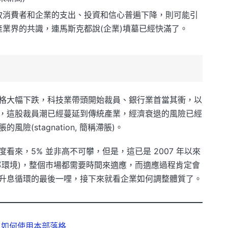
致消費者和企業的支出、投資和信心普遍下降，則可能引
業界的共識，連馬斯克都說(企業)墳墓已經快滿了。
格大幅下跌，科技業帶頭開始裁員、銀行業首當其衝，以
，這股裁員潮已經蔓延到傳統產業，經濟衰退的風險已經
(stagnation, 簡稱滯脹)。
看來，5% 並非高不可攀，但是，這已是 2007 年以來
率環境)，整個市場都需要時間來適應，而適應過程肯定會
升息循環的最後一哩，接下來就看企業如何調整體質了。
：
如何使用本部落格