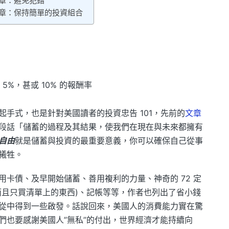
章：避免犯錯
章：保持簡單的投資組合
5%，甚或 10% 的報酬率
手式，也是針對美國讀者的投資忠告 101，先前的
文章
段話「儲蓄的過程及其結果，使我們在現在與未來都擁有
自由
就是儲蓄與投資的最重要意義，你可以確保自己從事
犧牲。
卡債、及早開始儲蓄、善用複利的力量、神奇的 72 定
而且只買清單上的東西)、記帳等等，作者也列出了省小錢
從中得到一些啟發。話說回來，美國人的消費能力實在驚
們也要感謝美國人”無私”的付出，世界經濟才能持續向