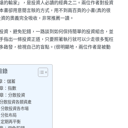
遠的輸家」，是投資人必讀的經典之二。兩位作者對投資
本書卻用意簡言賅的方式，用不到兩百頁的小書(真的很
投資的奧義完全吸收，非常推薦一讀。
投資、避免犯錯，一路談到如何保持簡單的投資組合，並
手指出一條投資正道，只要照著執行就可以少走很多冤枉
多啟發，檢視自己的盲點。(很明顯地，兩位作者是被動
目錄
章：儲蓄
章：指數
章：分散投資
分散投資各類資產
分散投資各市場
分批布局
定期再平衡