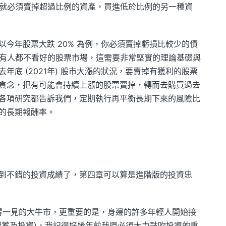
這時就必須賣掉超過比例的資產，買進低於比例的另一種資
今年股票大跌 20% 為例，你必須賣掉虧損比較少的債
進所有人都不看好的股票市場，這需要非常堅實的理論基礎與
年底 (2021年) 股市大漲的狀況，要賣掉有獲利的股票
貪念，把有可能會持續上漲的股票賣掉，轉而去購買過去
各項研究都告訴我們，定期執行再平衡長期下來的風險比
的長期報酬率。
到不錯的投資成績了，第四章可以算是進階版的投資忠
近年來難得一見的大牛市，更重要的是，身邊的許多年輕人開始接
儲蓄及投資)，我記得好幾年前我還必須大力鼓吹投資的重