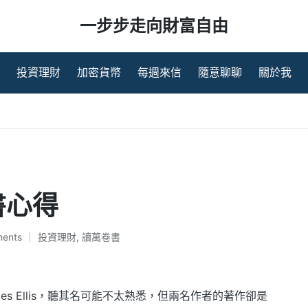
一步步走向財富自由
投資理財
加密貨幣
每週來信
隨意聊聊
關於我
書心得
ents
投資理財
,
讀萬卷書
Posted
in
Charles Ellis，聽其名可能不太熟悉，但兩名作者的著作卻是