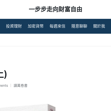
一步步走向財富自由
投資理財
加密貨幣
每週來信
隨意聊聊
關於我
)
ents
讀萬卷書
Posted
in