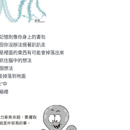
記憶則像你身上的書包
但你沒辦法揹著趴趴走
是裡面的東西有可能會掉落出來
抓住腦中的想法
個想法
法掉落到地面
”中
箱裡