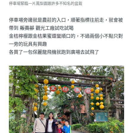
停車場緊臨一片鳳梨園跟許多不知名的盆栽
停車場旁邊就是農莊的入口，順著指標往前走，就會被
帶到
販賣部
觀光工廠試吃試喝
金桔檸檬跟金桔果蜜還蠻順口的，不過兩個小不點只對
一旁的玩具有興趣
各買了一包保麗龍飛機就跑到廣場去試飛了