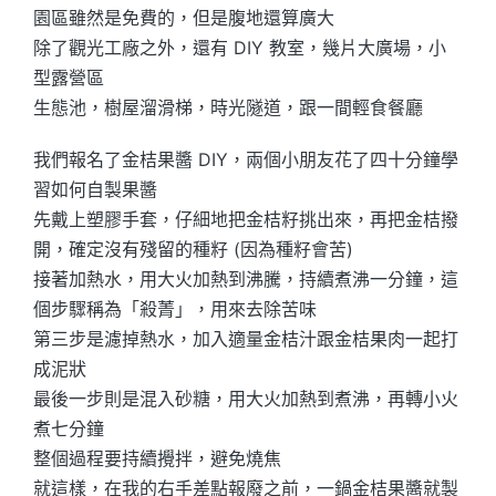
園區雖然是免費的，但是腹地還算廣大
除了觀光工廠之外，還有 DIY 教室，幾片大廣場，小
型露營區
生態池，樹屋溜滑梯，時光隧道，跟一間輕食餐廳
我們報名了金桔果醬 DIY，兩個小朋友花了四十分鐘學
習如何自製果醬
先戴上塑膠手套，仔細地把金桔籽挑出來，再把金桔撥
開，確定沒有殘留的種籽 (因為種籽會苦)
接著加熱水，用大火加熱到沸騰，持續煮沸一分鐘，這
個步驟稱為「殺菁」，用來去除苦味
第三步是濾掉熱水，加入適量金桔汁跟金桔果肉一起打
成泥狀
最後一步則是混入砂糖，用大火加熱到煮沸，再轉小火
煮七分鐘
整個過程要持續攪拌，避免燒焦
就這樣，在我的右手差點報廢之前，一鍋金桔果醬就製