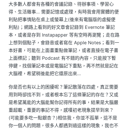
大多數人都會有各種的會議記錄、待辦事項、學習心
得、生活雜事… 需要記憶或處理，有時我會用實體的便
利貼把事情貼在桌上或螢幕上(後來有電腦版的虛擬便
利貼)；網路上看到的好文章會記錄到 Evernote 筆記
本，或者是存到 Instapapper 等有空時再瀏覽；走在路
上想到個點子，會錄音或者寫在 Apple Notes；看到一
本好書，可能在上面畫重點做筆記，或者直接在電子書
上面標記；聽到 Podcast 有不錯的內容，只能按下暫
停鍵，找個筆記本或是電腦記下重點，再不然就是記在
大腦裡，希望稍後能把它還原出來…
你是否也有以上的困擾呢？筆記散落在四處，真正需要
用到時卻找不到，或者根本忘了這條筆記的存在？又或
是希望萬能的大腦能幫你記得所有的事，結果是大腦嚴
重超載，重要的事記不得，感嘆初老現象提早到來？
(可能要多吃一點銀杏？)相信我，你並不孤單，這不是
你一個人的問題，很多人都遇到過這樣的現象，我也不