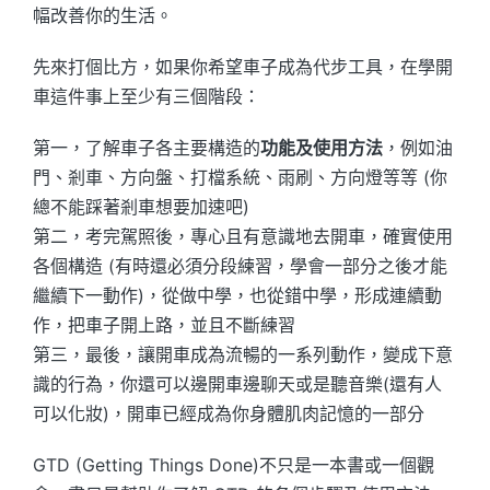
幅改善你的生活。
先來打個比方，如果你希望車子成為代步工具，在學開
車這件事上至少有三個階段：
第一，了解車子各主要構造的
功能及使用方法
，例如油
門、剎車、方向盤、打檔系統、雨刷、方向燈等等 (你
總不能踩著剎車想要加速吧)
第二，考完駕照後，專心且有意識地去開車，確實使用
各個構造 (有時還必須分段練習，學會一部分之後才能
繼續下一動作)，從做中學，也從錯中學，形成連續動
作，把車子開上路，並且不斷練習
第三，最後，讓開車成為流暢的一系列動作，變成下意
識的行為，你還可以邊開車邊聊天或是聽音樂(還有人
可以化妝)，開車已經成為你身體肌肉記憶的一部分
GTD (Getting Things Done)不只是一本書或一個觀