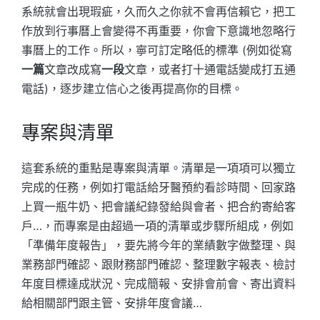
系統就會出現瑕疵，久而久之你就不會再信賴它，把工
作放到行事曆上會變得不再重要，你會下意識地忽略行
事曆上的工作。所以，寧可訂定略低的標準 (例如從寫
一篇
文章改成寫
一段
文章，或者打十通電話變成打五通
電話)，逐步建立信心之後再提高你的目標。
專案與清單
這套系統的重點是專案與清單。清單是一項項可以獨立
完成的任務，例如打電話給牙醫預約看診時間、回家路
上買一瓶牛奶、把會議紀錄發給與會者、把合約寄給客
戶…，而專案是由超過一項的清單或步驟所組成，例如
「準備年度報告」，要先將今年的業績數字做整理、與
業務部門確認、跟財務部門確認、整理數字報表、檢討
年度目標達成狀況、完成簡報、安排會前會、寄出資料
給相關部門跟主管、安排年度會議…