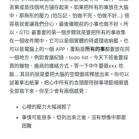
丟棄或是找個地方儲存起來。如果把所有的事放在大腦
中，那無形的壓力 (怕忘記、怕做不完、怕做不好…) 很
容易就會讓我們分心，最後連眼前的小事也做不好。所
以，GTD 最重要的第一個步驟就是要把所有的事收集
在一個收件閘中，它可以是個實體的待處理收納籃，也
可以是電腦上的一個 APP，重點是
所有的事
都要放在同
一個地方。例如會議紀錄、todo list、今天下班後要採
買的雜物、廠商的連絡方式，等一下中午要跟xxx 吃
飯… 其目的就是要把大腦的空間徹底釋放出來。你可以
試著拿出紙筆，把心中所有的念頭跟待辦事項鉅細靡遺
全部寫下來，你至少會有兩個感覺：
心裡的壓力大幅減輕了
事情可能很多，但列出來之後，沒有想像中那麼
困難