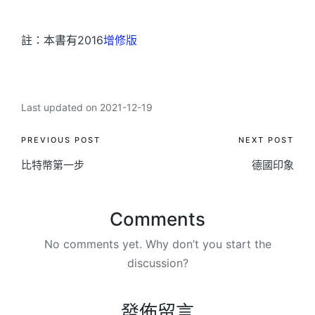
註：本書有2016
增修版
Last updated on 2021-12-19
Post
PREVIOUS POST
NEXT POST
比特幣第一步
德國印象
navigation
Comments
No comments yet. Why don’t you start the
discussion?
發佈留言