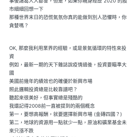
事後諸葛人人都會，但是，如果你親身經歷 2020 的股
市細細回想一下
那種世界末日的恐慌氣氛你真的能做到別人恐懼時，你
貪婪嗎？
OK, 那麼我利用業界的經驗，或是景氣循環的特性來投
資
例如，最新一期的天下雜誌說疫情過後，投資要瞄準大
國
美國前幾年的績效也的確優於新興市場
照此邏輯投資總是比較靠譜吧？
聽起來很美好，但事實總是殘酷的
我還記得2008前一直被提到的兩個概念
第一，要想高報酬，就要選擇新興市場 (金磚四國？)
第二，地球的資源用一點就少一點，原油和礦業基金未
來只漲不跌